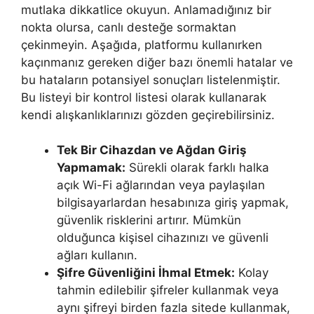
mutlaka dikkatlice okuyun. Anlamadığınız bir
nokta olursa, canlı desteğe sormaktan
çekinmeyin. Aşağıda, platformu kullanırken
kaçınmanız gereken diğer bazı önemli hatalar ve
bu hataların potansiyel sonuçları listelenmiştir.
Bu listeyi bir kontrol listesi olarak kullanarak
kendi alışkanlıklarınızı gözden geçirebilirsiniz.
Tek Bir Cihazdan ve Ağdan Giriş
Yapmamak:
Sürekli olarak farklı halka
açık Wi-Fi ağlarından veya paylaşılan
bilgisayarlardan hesabınıza giriş yapmak,
güvenlik risklerini artırır. Mümkün
olduğunca kişisel cihazınızı ve güvenli
ağları kullanın.
Şifre Güvenliğini İhmal Etmek:
Kolay
tahmin edilebilir şifreler kullanmak veya
aynı şifreyi birden fazla sitede kullanmak,