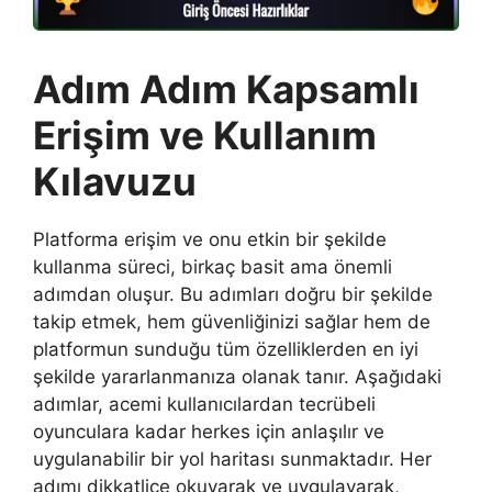
Adım Adım Kapsamlı
Erişim ve Kullanım
Kılavuzu
Platforma erişim ve onu etkin bir şekilde
kullanma süreci, birkaç basit ama önemli
adımdan oluşur. Bu adımları doğru bir şekilde
takip etmek, hem güvenliğinizi sağlar hem de
platformun sunduğu tüm özelliklerden en iyi
şekilde yararlanmanıza olanak tanır. Aşağıdaki
adımlar, acemi kullanıcılardan tecrübeli
oyunculara kadar herkes için anlaşılır ve
uygulanabilir bir yol haritası sunmaktadır. Her
adımı dikkatlice okuyarak ve uygulayarak,