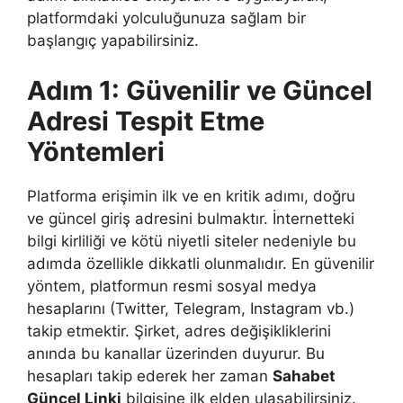
platformdaki yolculuğunuza sağlam bir
başlangıç yapabilirsiniz.
Adım 1: Güvenilir ve Güncel
Adresi Tespit Etme
Yöntemleri
Platforma erişimin ilk ve en kritik adımı, doğru
ve güncel giriş adresini bulmaktır. İnternetteki
bilgi kirliliği ve kötü niyetli siteler nedeniyle bu
adımda özellikle dikkatli olunmalıdır. En güvenilir
yöntem, platformun resmi sosyal medya
hesaplarını (Twitter, Telegram, Instagram vb.)
takip etmektir. Şirket, adres değişikliklerini
anında bu kanallar üzerinden duyurur. Bu
hesapları takip ederek her zaman
Sahabet
Güncel Linki
bilgisine ilk elden ulaşabilirsiniz.