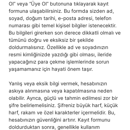
Ol” veya “Üye Ol” butonuna tıklayarak kayıt
formuna ulaşabilirsiniz. Bu formda sizden ad,
soyad, doğum tarihi, e-posta adresi, telefon
numarası gibi temel kişisel bilgiler istenecektir.
Bu bilgileri girerken son derece dikkatli olmalı ve
tümünü doğru ve eksiksiz bir şekilde
doldurmalısınız. Özellikle ad ve soyadınızın
resmi kimliğinizde yazdığı gibi olması, ileride
yapacağınız para çekme işlemlerinde sorun
yaşamamanız için hayati önem taşır.
Yanlış veya eksik bilgi vermek, hesabınızın
askıya alınmasına veya kapatılmasına neden
olabilir. Ayrıca, güçlü ve tahmin edilmesi zor bir
şifre belirlemelisiniz. Şifreniz büyük harf, küçük
harf, rakam ve özel karakterler içermelidir. Bu,
hesabınızın güvenliğini artırır. Kayıt formunu
doldurduktan sonra, genellikle kullanım