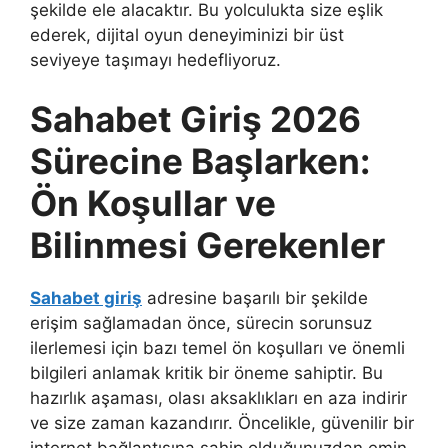
şekilde ele alacaktır. Bu yolculukta size eşlik
ederek, dijital oyun deneyiminizi bir üst
seviyeye taşımayı hedefliyoruz.
Sahabet Giriş 2026
Sürecine Başlarken:
Ön Koşullar ve
Bilinmesi Gerekenler
Sahabet giriş
adresine başarılı bir şekilde
erişim sağlamadan önce, sürecin sorunsuz
ilerlemesi için bazı temel ön koşulları ve önemli
bilgileri anlamak kritik bir öneme sahiptir. Bu
hazırlık aşaması, olası aksaklıkları en aza indirir
ve size zaman kazandırır. Öncelikle, güvenilir bir