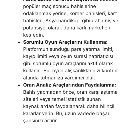
popüler maç sonucu bahislerine
odaklanmak yerine, korner bahisleri, kart
bahisleri, Asya handikapı gibi daha niş ve
potansiyel olarak daha karlı marketleri
keşfedin.
Sorumlu Oyun Araçlarını Kullanma:
Platformun sunduğu para yatırma limiti,
kayıp limiti veya oyun süresi hatırlatıcısı
gibi sorumlu oyun araçlarını aktif olarak
kullanın. Bu, oyun alışkanlıklarınızı kontrol
altında tutmanıza yardımcı olur.
Oran Analiz Araçlarından Faydalanma:
Bahis yapmadan önce, oran karşılaştırma
siteleri veya temel istatistik sunan
kaynaklardan faydalanarak daha bilinçli
kararlar verin. Bu, uzun vadede başarı
şansınızı artırır.