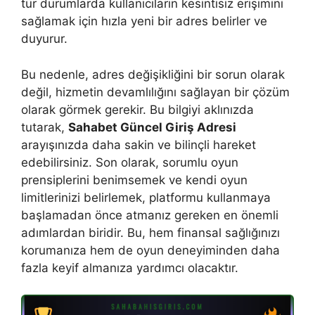
tür durumlarda kullanıcıların kesintisiz erişimini
sağlamak için hızla yeni bir adres belirler ve
duyurur.
Bu nedenle, adres değişikliğini bir sorun olarak
değil, hizmetin devamlılığını sağlayan bir çözüm
olarak görmek gerekir. Bu bilgiyi aklınızda
tutarak,
Sahabet Güncel Giriş Adresi
arayışınızda daha sakin ve bilinçli hareket
edebilirsiniz. Son olarak, sorumlu oyun
prensiplerini benimsemek ve kendi oyun
limitlerinizi belirlemek, platformu kullanmaya
başlamadan önce atmanız gereken en önemli
adımlardan biridir. Bu, hem finansal sağlığınızı
korumanıza hem de oyun deneyiminden daha
fazla keyif almanıza yardımcı olacaktır.