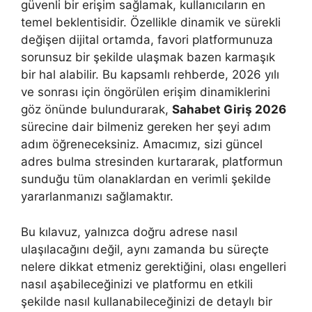
güvenli bir erişim sağlamak, kullanıcıların en
temel beklentisidir. Özellikle dinamik ve sürekli
değişen dijital ortamda, favori platformunuza
sorunsuz bir şekilde ulaşmak bazen karmaşık
bir hal alabilir. Bu kapsamlı rehberde, 2026 yılı
ve sonrası için öngörülen erişim dinamiklerini
göz önünde bulundurarak,
Sahabet Giriş 2026
sürecine dair bilmeniz gereken her şeyi adım
adım öğreneceksiniz. Amacımız, sizi güncel
adres bulma stresinden kurtararak, platformun
sunduğu tüm olanaklardan en verimli şekilde
yararlanmanızı sağlamaktır.
Bu kılavuz, yalnızca doğru adrese nasıl
ulaşılacağını değil, aynı zamanda bu süreçte
nelere dikkat etmeniz gerektiğini, olası engelleri
nasıl aşabileceğinizi ve platformu en etkili
şekilde nasıl kullanabileceğinizi de detaylı bir