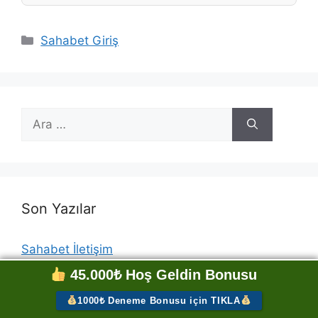
Kategoriler
Sahabet Giriş
için
ara
Son Yazılar
Sahabet İletişim
Sahabet Canlı Yardım
45.000₺ Hoş Geldin Bonusu
Sahabet Destek Ekibi
1000₺ Deneme Bonusu için TIKLA