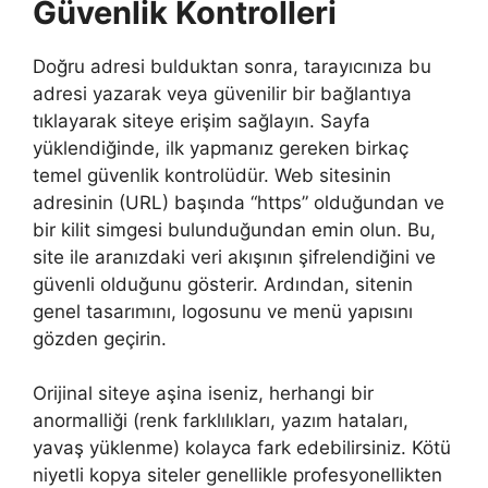
Güvenlik Kontrolleri
Doğru adresi bulduktan sonra, tarayıcınıza bu
adresi yazarak veya güvenilir bir bağlantıya
tıklayarak siteye erişim sağlayın. Sayfa
yüklendiğinde, ilk yapmanız gereken birkaç
temel güvenlik kontrolüdür. Web sitesinin
adresinin (URL) başında “https” olduğundan ve
bir kilit simgesi bulunduğundan emin olun. Bu,
site ile aranızdaki veri akışının şifrelendiğini ve
güvenli olduğunu gösterir. Ardından, sitenin
genel tasarımını, logosunu ve menü yapısını
gözden geçirin.
Orijinal siteye aşina iseniz, herhangi bir
anormalliği (renk farklılıkları, yazım hataları,
yavaş yüklenme) kolayca fark edebilirsiniz. Kötü
niyetli kopya siteler genellikle profesyonellikten