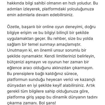
hakkında bilgi sahibi olmanın en hızlı yoludur. Bu
adımları izleyerek, platformdaki yolculuğunuza
emin adımlarla devam edebilirsiniz.
Özetle, başarılı bir online oyun deneyimi, doğru
bilgiye erişim ve bu bilgiyi bilinçli bir şekilde
uygulamaktan geçer. Bu rehber, size bu yolda
sağlam bir temel sunmayı amaçlamıştır.
Unutmayın ki, en önemli unsur sorumlu bir
şekilde oynamaktır. Kendi limitlerinizi belirleyin,
bütçenizi aşmayın ve oyunun her zaman bir
eğlence aracı olduğunu aklınızdan çıkarmayın.
Bu prensiplere bağlı kaldığınız sürece,
platformun sunduğu heyecan verici ve kazançlı
dünyadan en iyi şekilde keyif alabilirsiniz. Artık
gerekli tüm bilgilere sahip olduğunuza göre,
platforma giriş yapıp bu dinamik dünyanın tadını
çıkarma zamanı. Bol şans!