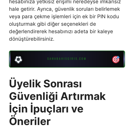
hesabınıza yetkisiz erişimi neredeyse imkansız
hale getirir. Ayrıca, güvenlik soruları belirlemek
veya para çekme işlemleri için ek bir PIN kodu
oluşturmak gibi diğer seçenekleri de
değerlendirerek hesabınızı adeta bir kaleye
dönüştürebilirsiniz.
Üyelik Sonrası
Güvenliği Artırmak
İçin İpuçları ve
Öneriler