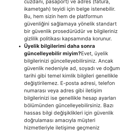
cüzdanı, pasaport) ve adres (fatura,
ikametgah) teyidi için belge istenebilir.
Bu, hem sizin hem de platformun
güvenliğini sağlamaya yönelik standart
bir güvenlik prosedürüdür ve bilgileriniz
gizlilik politikası kapsamında korunur.
Üyelik bilgilerimi daha sonra
güncelleyebilir miyim?
Evet, üyelik
bilgilerinizi güncelleyebilirsiniz. Ancak
güvenlik nedeniyle ad, soyadı ve doğum
tarihi gibi temel kimlik bilgileri genellikle
değiştirilemez. E-posta adresi, telefon
numarası veya adres gibi iletişim
bilgilerinizi ise genellikle hesap ayarları
bölümünden güncelleyebilirsiniz. Bazı
hassas bilgi değişiklikleri için güvenlik
doğrulaması amacıyla müşteri
hizmetleriyle iletişime geçmeniz