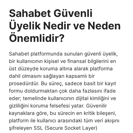
Sahabet Güvenli
Üyelik Nedir ve Neden
Önemlidir?
Sahabet platformunda sunulan güvenli üyelik,
bir kullanıcının kişisel ve finansal bilgilerini en
üst düzeyde koruma altına alarak platforma
dahil olmasını sağlayan kapsamlı bir
prosedürdür. Bu süreç, sadece basit bir kayıt
formu doldurmaktan çok daha fazlasını ifade
eder; temelinde kullanıcının dijital kimliğini ve
gizliliğini koruma felsefesi yatar. Güvenilir
kaynaklara göre, bu sürecin en kritik bileşeni,
platform ile kullanıcı arasındaki tüm veri akışını
şifreleyen SSL (Secure Socket Layer)