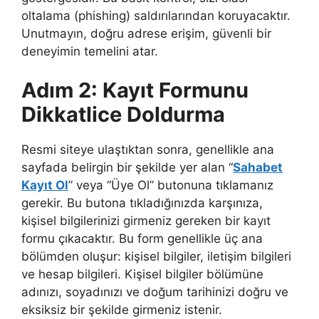
oltalama (phishing) saldırılarından koruyacaktır.
Unutmayın, doğru adrese erişim, güvenli bir
deneyimin temelini atar.
Adım 2: Kayıt Formunu
Dikkatlice Doldurma
Resmi siteye ulaştıktan sonra, genellikle ana
sayfada belirgin bir şekilde yer alan “
Sahabet
Kayıt Ol
” veya “Üye Ol” butonuna tıklamanız
gerekir. Bu butona tıkladığınızda karşınıza,
kişisel bilgilerinizi girmeniz gereken bir kayıt
formu çıkacaktır. Bu form genellikle üç ana
bölümden oluşur: kişisel bilgiler, iletişim bilgileri
ve hesap bilgileri. Kişisel bilgiler bölümüne
adınızı, soyadınızı ve doğum tarihinizi doğru ve
eksiksiz bir şekilde girmeniz istenir.