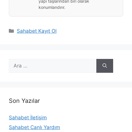
yapı taşlarından biri olarak
konumlandırır.
Kategoriler
Sahabet Kayıt Ol
için
ara
Son Yazılar
Sahabet İletişim
Sahabet Canlı Yardım