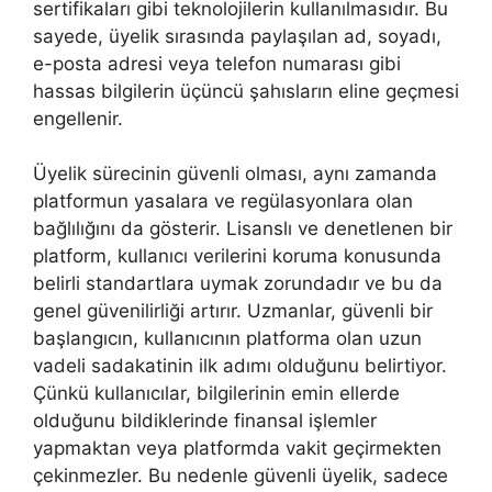
sertifikaları gibi teknolojilerin kullanılmasıdır. Bu
sayede, üyelik sırasında paylaşılan ad, soyadı,
e-posta adresi veya telefon numarası gibi
hassas bilgilerin üçüncü şahısların eline geçmesi
engellenir.
Üyelik sürecinin güvenli olması, aynı zamanda
platformun yasalara ve regülasyonlara olan
bağlılığını da gösterir. Lisanslı ve denetlenen bir
platform, kullanıcı verilerini koruma konusunda
belirli standartlara uymak zorundadır ve bu da
genel güvenilirliği artırır. Uzmanlar, güvenli bir
başlangıcın, kullanıcının platforma olan uzun
vadeli sadakatinin ilk adımı olduğunu belirtiyor.
Çünkü kullanıcılar, bilgilerinin emin ellerde
olduğunu bildiklerinde finansal işlemler
yapmaktan veya platformda vakit geçirmekten
çekinmezler. Bu nedenle güvenli üyelik, sadece