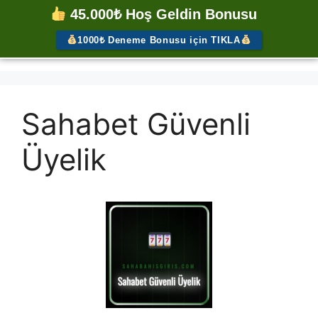
İçeriğe
45.000₺ Hoş Geldin Bonusu
atla
Menü
1000₺ Deneme Bonusu için TIKLA
Sahabet Güvenli
Üyelik