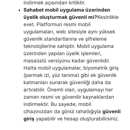
indirmek açısından kritiktir.
Sahabet mobil uygulama üzerinden
üyelik oluşturmak güvenli mi?
Kesinlikle
evet. Platformun resmi mobil
uygulamaları, web sitesiyle aynı yüksek
güvenlik standartlarına ve şifreleme
teknolojilerine sahiptir. Mobil uygulama
üzerinden yapılan üyelik işlemleri,
masaüstü versiyonu kadar güvenlidir.
Hatta mobil uygulamalar, biyometrik giriş
(parmak izi, yüz tanıma) gibi ek güvenlik
katmanları sunarak güvenliği daha da
artırabilir. Önemli olan, uygulamayı her
zaman resmi ve güvenilir kaynaklardan
indirmektir. Bu sayede, mobil
cihazınızdan da gönül rahatlığıyla
güvenli
giriş
yapabilir ve hesap oluşturabilirsiniz.