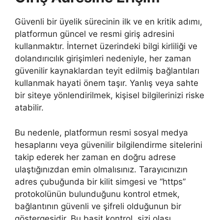
Güvenli bir üyelik sürecinin ilk ve en kritik adımı,
platformun güncel ve resmi giriş adresini
kullanmaktır. İnternet üzerindeki bilgi kirliliği ve
dolandırıcılık girişimleri nedeniyle, her zaman
güvenilir kaynaklardan teyit edilmiş bağlantıları
kullanmak hayati önem taşır. Yanlış veya sahte
bir siteye yönlendirilmek, kişisel bilgilerinizi riske
atabilir.
Bu nedenle, platformun resmi sosyal medya
hesaplarını veya güvenilir bilgilendirme sitelerini
takip ederek her zaman en doğru adrese
ulaştığınızdan emin olmalısınız. Tarayıcınızın
adres çubuğunda bir kilit simgesi ve “https”
protokolünün bulunduğunu kontrol etmek,
bağlantının güvenli ve şifreli olduğunun bir
göstergesidir. Bu basit kontrol, sizi olası