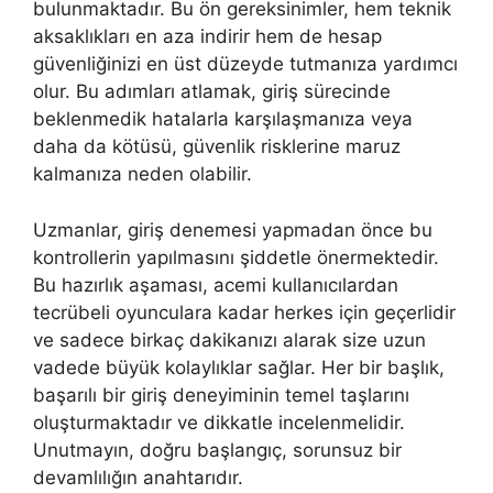
bulunmaktadır. Bu ön gereksinimler, hem teknik
aksaklıkları en aza indirir hem de hesap
güvenliğinizi en üst düzeyde tutmanıza yardımcı
olur. Bu adımları atlamak, giriş sürecinde
beklenmedik hatalarla karşılaşmanıza veya
daha da kötüsü, güvenlik risklerine maruz
kalmanıza neden olabilir.
Uzmanlar, giriş denemesi yapmadan önce bu
kontrollerin yapılmasını şiddetle önermektedir.
Bu hazırlık aşaması, acemi kullanıcılardan
tecrübeli oyunculara kadar herkes için geçerlidir
ve sadece birkaç dakikanızı alarak size uzun
vadede büyük kolaylıklar sağlar. Her bir başlık,
başarılı bir giriş deneyiminin temel taşlarını
oluşturmaktadır ve dikkatle incelenmelidir.
Unutmayın, doğru başlangıç, sorunsuz bir
devamlılığın anahtarıdır.