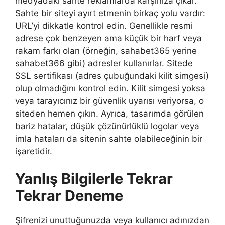
medyadaki sahte reklamlarda karşınıza çıkar.
Sahte bir siteyi ayırt etmenin birkaç yolu vardır:
URL’yi dikkatle kontrol edin. Genellikle resmi
adrese çok benzeyen ama küçük bir harf veya
rakam farkı olan (örneğin, sahabet365 yerine
sahabet366 gibi) adresler kullanırlar. Sitede
SSL sertifikası (adres çubuğundaki kilit simgesi)
olup olmadığını kontrol edin. Kilit simgesi yoksa
veya tarayıcınız bir güvenlik uyarısı veriyorsa, o
siteden hemen çıkın. Ayrıca, tasarımda görülen
bariz hatalar, düşük çözünürlüklü logolar veya
imla hataları da sitenin sahte olabileceğinin bir
işaretidir.
Yanlış Bilgilerle Tekrar
Tekrar Deneme
Şifrenizi unuttuğunuzda veya kullanıcı adınızdan