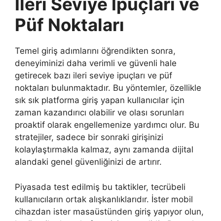
İleri Seviye İpuçları ve
Püf Noktaları
Temel giriş adımlarını öğrendikten sonra,
deneyiminizi daha verimli ve güvenli hale
getirecek bazı ileri seviye ipuçları ve püf
noktaları bulunmaktadır. Bu yöntemler, özellikle
sık sık platforma giriş yapan kullanıcılar için
zaman kazandırıcı olabilir ve olası sorunları
proaktif olarak engellemenize yardımcı olur. Bu
stratejiler, sadece bir sonraki girişinizi
kolaylaştırmakla kalmaz, aynı zamanda dijital
alandaki genel güvenliğinizi de artırır.
Piyasada test edilmiş bu taktikler, tecrübeli
kullanıcıların ortak alışkanlıklarıdır. İster mobil
cihazdan ister masaüstünden giriş yapıyor olun,