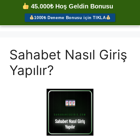
İçeriğe
45.000₺ Hoş Geldin Bonusu
atla
Menü
1000₺ Deneme Bonusu için TIKLA
Sahabet Nasıl Giriş
Yapılır?