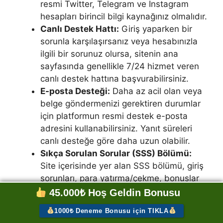
resmi Twitter, Telegram ve Instagram
hesapları birincil bilgi kaynağınız olmalıdır.
Canlı Destek Hattı:
Giriş yaparken bir
sorunla karşılaşırsanız veya hesabınızla
ilgili bir sorunuz olursa, sitenin ana
sayfasında genellikle 7/24 hizmet veren
canlı destek hattına başvurabilirsiniz.
E-posta Desteği:
Daha az acil olan veya
belge göndermenizi gerektiren durumlar
için platformun resmi destek e-posta
adresini kullanabilirsiniz. Yanıt süreleri
canlı desteğe göre daha uzun olabilir.
Sıkça Sorulan Sorular (SSS) Bölümü:
Site içerisinde yer alan SSS bölümü, giriş
sorunları, para yatırma/çekme, bonuslar
gibi birçok yaygın soruya hazır yanıtlar
45.000₺ Hoş Geldin Bonusu
içerir. Sorununuzu burada aratmak size
1000₺ Deneme Bonusu için TIKLA
zaman kazandırabilir.