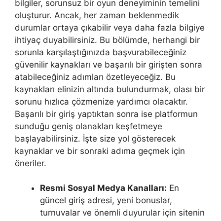
bilgiler, sorunsuz bir oyun deneyiminin temelini
oluşturur. Ancak, her zaman beklenmedik
durumlar ortaya çıkabilir veya daha fazla bilgiye
ihtiyaç duyabilirsiniz. Bu bölümde, herhangi bir
sorunla karşılaştığınızda başvurabileceğiniz
güvenilir kaynakları ve başarılı bir girişten sonra
atabileceğiniz adımları özetleyeceğiz. Bu
kaynakları elinizin altında bulundurmak, olası bir
sorunu hızlıca çözmenize yardımcı olacaktır.
Başarılı bir giriş yaptıktan sonra ise platformun
sunduğu geniş olanakları keşfetmeye
başlayabilirsiniz. İşte size yol gösterecek
kaynaklar ve bir sonraki adıma geçmek için
öneriler.
Resmi Sosyal Medya Kanalları:
En
güncel giriş adresi, yeni bonuslar,
turnuvalar ve önemli duyurular için sitenin