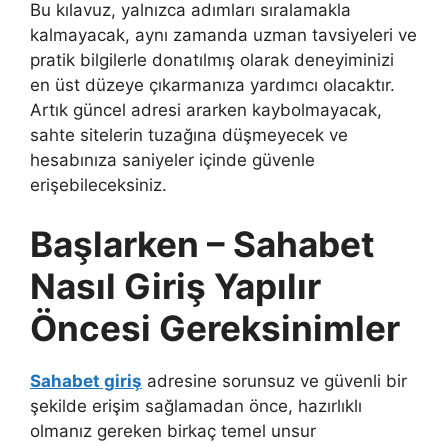
Bu kılavuz, yalnızca adımları sıralamakla
kalmayacak, aynı zamanda uzman tavsiyeleri ve
pratik bilgilerle donatılmış olarak deneyiminizi
en üst düzeye çıkarmanıza yardımcı olacaktır.
Artık güncel adresi ararken kaybolmayacak,
sahte sitelerin tuzağına düşmeyecek ve
hesabınıza saniyeler içinde güvenle
erişebileceksiniz.
Başlarken – Sahabet
Nasıl Giriş Yapılır
Öncesi Gereksinimler
Sahabet giriş
adresine sorunsuz ve güvenli bir
şekilde erişim sağlamadan önce, hazırlıklı
olmanız gereken birkaç temel unsur