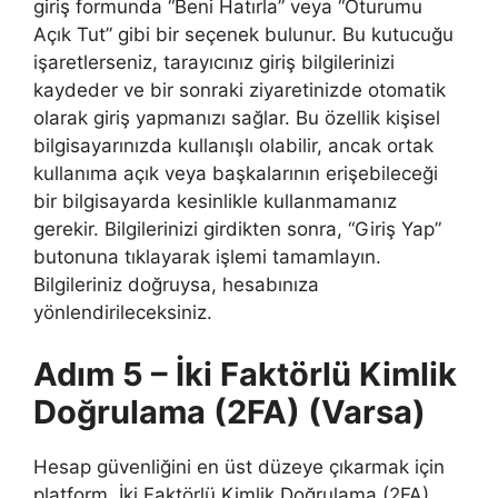
giriş formunda “Beni Hatırla” veya “Oturumu
Açık Tut” gibi bir seçenek bulunur. Bu kutucuğu
işaretlerseniz, tarayıcınız giriş bilgilerinizi
kaydeder ve bir sonraki ziyaretinizde otomatik
olarak giriş yapmanızı sağlar. Bu özellik kişisel
bilgisayarınızda kullanışlı olabilir, ancak ortak
kullanıma açık veya başkalarının erişebileceği
bir bilgisayarda kesinlikle kullanmamanız
gerekir. Bilgilerinizi girdikten sonra, “Giriş Yap”
butonuna tıklayarak işlemi tamamlayın.
Bilgileriniz doğruysa, hesabınıza
yönlendirileceksiniz.
Adım 5 – İki Faktörlü Kimlik
Doğrulama (2FA) (Varsa)
Hesap güvenliğini en üst düzeye çıkarmak için
platform, İki Faktörlü Kimlik Doğrulama (2FA)