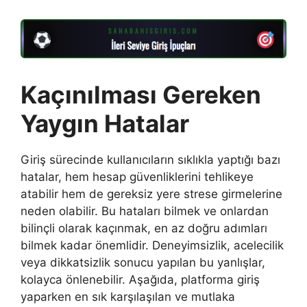
Kaçınılması Gereken
Yaygın Hatalar
Giriş sürecinde kullanıcıların sıklıkla yaptığı bazı
hatalar, hem hesap güvenliklerini tehlikeye
atabilir hem de gereksiz yere strese girmelerine
neden olabilir. Bu hataları bilmek ve onlardan
bilinçli olarak kaçınmak, en az doğru adımları
bilmek kadar önemlidir. Deneyimsizlik, acelecilik
veya dikkatsizlik sonucu yapılan bu yanlışlar,
kolayca önlenebilir. Aşağıda, platforma giriş
yaparken en sık karşılaşılan ve mutlaka