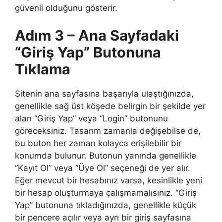
güvenli olduğunu gösterir.
Adım 3 – Ana Sayfadaki
“Giriş Yap” Butonuna
Tıklama
Sitenin ana sayfasına başarıyla ulaştığınızda,
genellikle sağ üst köşede belirgin bir şekilde yer
alan “Giriş Yap” veya “Login” butonunu
göreceksiniz. Tasarım zamanla değişebilse de,
bu buton her zaman kolayca erişilebilir bir
konumda bulunur. Butonun yanında genellikle
“Kayıt Ol” veya “Üye Ol” seçeneği de yer alır.
Eğer mevcut bir hesabınız varsa, kesinlikle yeni
bir hesap oluşturmaya çalışmamalısınız. “Giriş
Yap” butonuna tıkladığınızda, genellikle küçük
bir pencere açılır veya ayrı bir giriş sayfasına