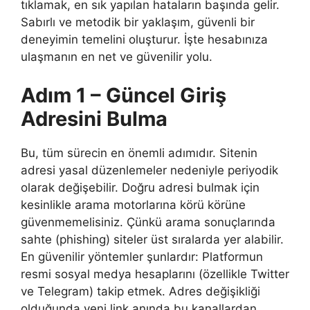
tıklamak, en sık yapılan hataların başında gelir.
Sabırlı ve metodik bir yaklaşım, güvenli bir
deneyimin temelini oluşturur. İşte hesabınıza
ulaşmanın en net ve güvenilir yolu.
Adım 1 – Güncel Giriş
Adresini Bulma
Bu, tüm sürecin en önemli adımıdır. Sitenin
adresi yasal düzenlemeler nedeniyle periyodik
olarak değişebilir. Doğru adresi bulmak için
kesinlikle arama motorlarına körü körüne
güvenmemelisiniz. Çünkü arama sonuçlarında
sahte (phishing) siteler üst sıralarda yer alabilir.
En güvenilir yöntemler şunlardır: Platformun
resmi sosyal medya hesaplarını (özellikle Twitter
ve Telegram) takip etmek. Adres değişikliği
olduğunda yeni link anında bu kanallardan